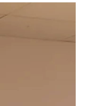
Otto eccellenze della cucina monzese unite
contro la violenza di genere Il Comitato di
Monza della Croce Rossa Italiana promuove
Chef for Women , un’iniziativa che unisce la
solidarietà al gusto, per sostenere il
progetto “Mattoni di speranza” , dedicato
alle donne vittime di violenza. Una serata di
alta cucina che diventa gesto concreto di
solidarietà, perché anche un piatto può
trasformarsi in un mattone di speranza .
PRENOTA IL TUO POSTO Il Gala 25
novembre 2025 | ore 20.0