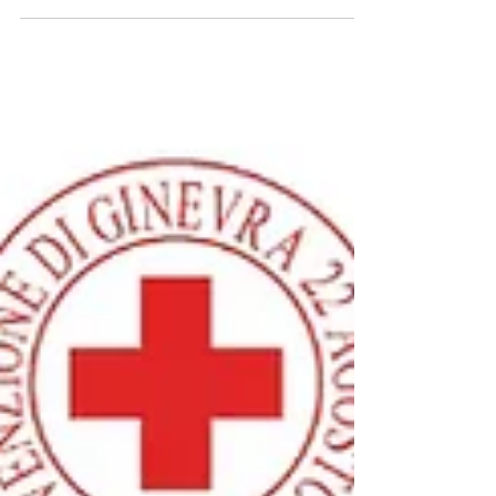
Mezzaluna Rossa, la sede della Croce
Rossa Italiana – Comitato di Monza ha
vissuto una mattinata speciale, fatta di
presenza, partecipazione e responsabilità
condivisa. A tutte le persone che hanno
scelto di esserci va il nostro grazie più
sincero. Grazie ai volontari, alle istituzioni,
ai partner, ai sostenitori e ai cittadini che
hanno condiviso con noi un momento
importante per il Comitato e per il