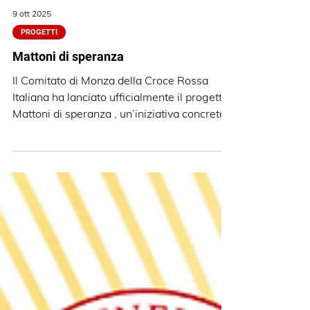
9 ott 2025
PROGETTI
Mattoni di speranza
Il Comitato di Monza della Croce Rossa
Italiana ha lanciato ufficialmente il progetto
Mattoni di speranza , un’iniziativa concreta
per accogliere e proteggere mamme e
bambini vittime di violenza domestica .
L’obiettivo è tanto ambizioso quanto
necessario: trasformare parte della sede
CRI Monza in tre alloggi protetti e
temporanei, pensati per offrire sicurezza,
ascolto e una reale possibilità di rinascita a