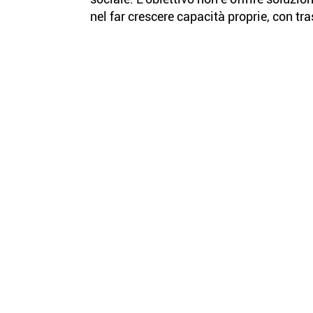
nel far crescere capacità proprie, con tr
Contatti
Tel: +39 039 204591
Mail:
monza@cri.it
PEC:
cl.monza@cert.cri.it