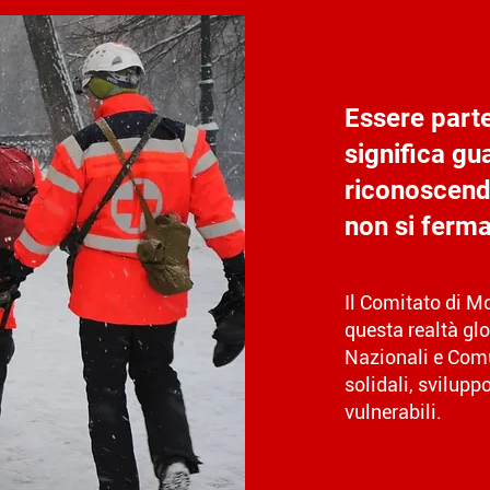
Essere part
significa gua
riconoscendo
non si ferma
Il Comitato di M
questa realtà gl
Nazionali e Comu
solidali, sviluppo
vulnerabili.