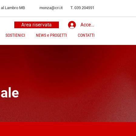
o al Lambro MB
monza@cri.it
T. 039 204591
Area riservata
Accedi
SOSTIENICI
NEWS e PROGETTI
CONTATTI
ale