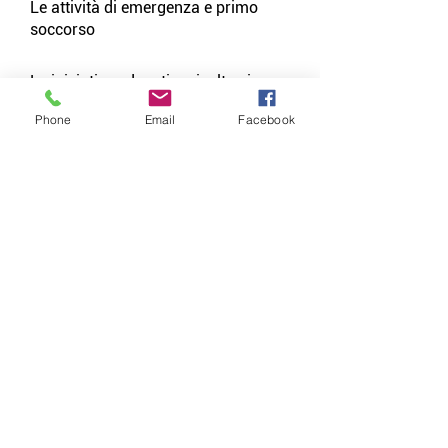
Le attività di emergenza e primo
soccorso
Le iniziative educative rivolte ai
giovani e alle scuole
Phone
Email
Facebook
Il tuo gesto ci aiuta a essere
sempre presenti, ovunque ce ne
sia bisogno.
Per maggiori informazioni scrivici
a:
amministrazione@crimonza.org
Oppure chiamaci allo 039 204591