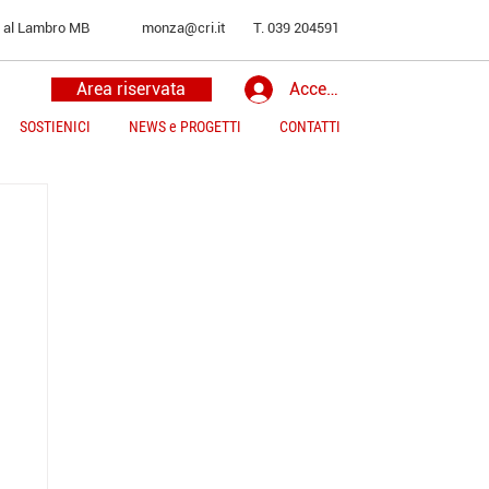
o al Lambro MB
monza@cri.it
T. 039 204591
Area riservata
Accedi
SOSTIENICI
NEWS e PROGETTI
CONTATTI