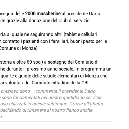
nsegna delle 
2000 mascherine
 al presidente Dario 
te grazie alla donazione del Club di servizio.
al quale ne seguiranno altri (tablet e cellulari 
contatto i pazienti con i familiari, buoni pasto per le 
l Comune di Monza).
toria e oltre 60 soci) a sostegno del Comitato di 
he durante il prossimo anno sociale. In programma un 
i quarte e quinte delle scuole elementari di Monza che 
i volontari del Comitato cittadino della CRI.
o prezioso dono – commenta il presidente Dario 
le sono fondamentali nel nostro quotidiano servizio. 
so utilizzati in queste settimane. Grazie all’affetto 
 decidendo di rimanere al nostro fianco anche 
a.