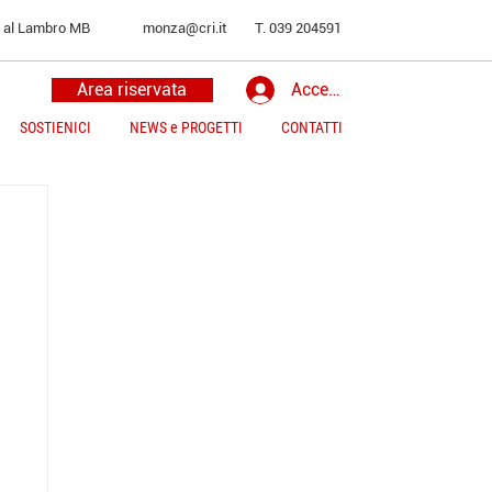
o al Lambro MB
monza@cri.it
T. 039 204591
Area riservata
Accedi
SOSTIENICI
NEWS e PROGETTI
CONTATTI