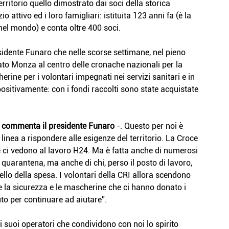
erritorio quello dimostrato dai soci della storica 
o attivo ed i loro famigliari: istituita 123 anni fa (è la 
e nel mondo) e conta oltre 400 soci.
sidente Funaro che nelle scorse settimane, nel pieno 
o Monza al centro delle cronache nazionali per la 
rine per i volontari impegnati nei servizi sanitari e in 
ositivamente: con i fondi raccolti sono state acquistate 
 
commenta il presidente Funaro
 -. Questo per noi è 
linea a rispondere alle esigenze del territorio. La Croce 
e ci vedono al lavoro H24. Ma è fatta anche di numerosi 
 quarantena, ma anche di chi, perso il posto di lavoro, 
rello della spesa. I volontari della CRI allora scendono 
la sicurezza e le mascherine che ci hanno donato i 
to per continuare ad aiutare”.
 suoi operatori che condividono con noi lo spirito 