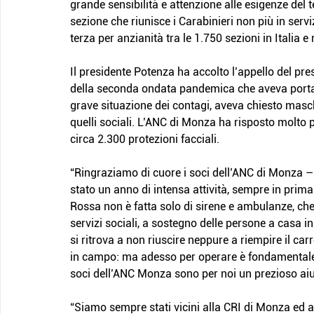
grande sensibilità e attenzione alle esigenze del t
sezione che riunisce i Carabinieri non più in servizi
terza per anzianità tra le 1.750 sezioni in Italia 
Il presidente Potenza ha accolto l’appello del pre
della seconda ondata pandemica che aveva portat
grave situazione dei contagi, aveva chiesto masche
quelli sociali. L’ANC di Monza ha risposto molto p
circa 2.300 protezioni facciali.
“Ringraziamo di cuore i soci dell’ANC di Monza –
stato un anno di intensa attività, sempre in prima 
Rossa non è fatta solo di sirene e ambulanze, ch
servizi sociali, a sostegno delle persone a casa in
si ritrova a non riuscire neppure a riempire il car
in campo: ma adesso per operare è fondamentale 
soci dell’ANC Monza sono per noi un prezioso aiu
“Siamo sempre stati vicini alla CRI di Monza ed ai