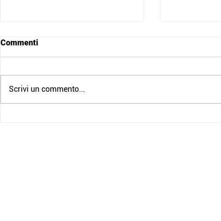
Commenti
Scrivi un commento...
Nuovo Corso Volontari
Grazie per 
(Edizione Diurna)
noi l’8 magg
di Croce Ro
speranza
Croce Rossa Italiana
Comitato di Monza
Via A. Pacinotti 2,
20900 Monza, MB