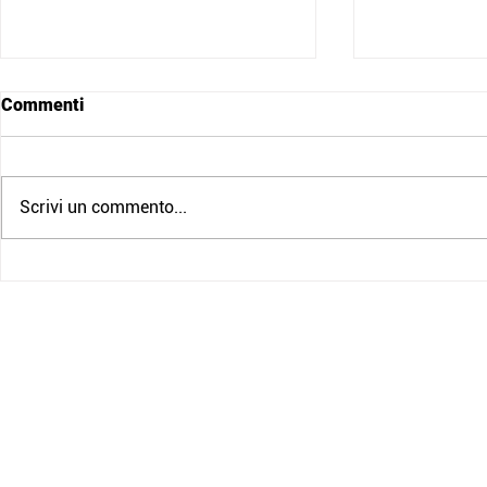
Commenti
Scrivi un commento...
Nuovo Corso Volontari
Grazie per 
(Edizione Diurna)
noi l’8 magg
di Croce Ro
speranza
Croce Rossa Italiana
Comitato di Monza
Via A. Pacinotti 2,
20900 Monza, MB