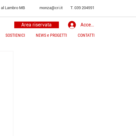
o al Lambro MB
monza@cri.it
T. 039 204591
Area riservata
Accedi
SOSTIENICI
NEWS e PROGETTI
CONTATTI