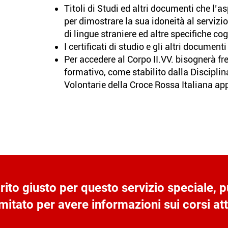
Titoli di Studi ed altri documenti che l’
per dimostrare la sua idoneità al servizio
di lingue straniere ed altre specifiche cog
I certificati di studio e gli altri documenti 
Per accedere al Corpo II.VV. bisognerà f
formativo, come stabilito dalla Disciplina
Volontarie della Croce Rossa Italiana ap
irito giusto per questo servizio speciale, p
mitato per avere informazioni sui corsi atti