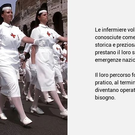
Le infermiere vol
conosciute come
storica e prezios
prestano il loro 
emergenze nazion
Il loro percorso 
pratico, al term
diventano operati
bisogno.