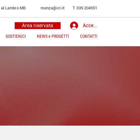
o al Lambro MB
monza@cri.it
T. 039 204591
Area riservata
Accedi
SOSTIENICI
NEWS e PROGETTI
CONTATTI