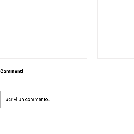
Commenti
Scrivi un commento...
Nuovo Corso Volontari
Grazie per 
(Edizione Diurna)
noi l’8 magg
di Croce Ro