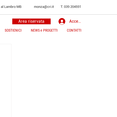
o al Lambro MB
monza@cri.it
T. 039 204591
Area riservata
Accedi
SOSTIENICI
NEWS e PROGETTI
CONTATTI